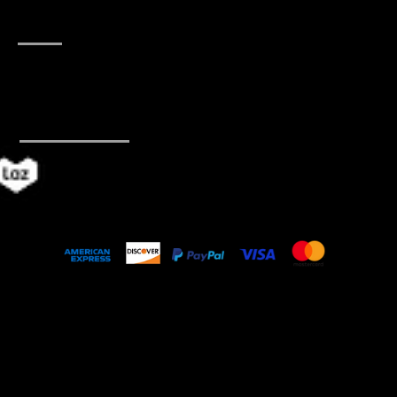
อีเมล์
Jennifer@Mabangkru.com
(Owner)
Admin@Mabangkru.com
(Operation)
ค้าออนไลน์
© 2018 by Mabangkru Company Limited, a
company of TAI GUO PIN Group