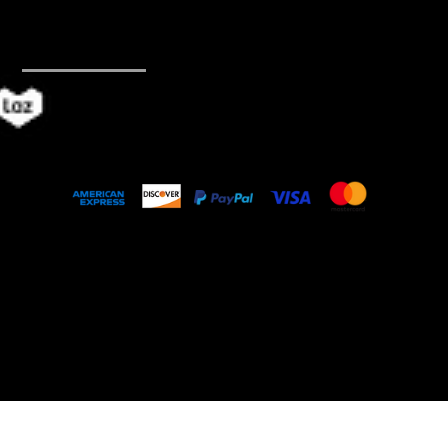
Admin@Mabangkru.com
(Operation)
ค้าออนไลน์
© 2018 by Mabangkru Company Limited, a
company of TAI GUO PIN Group