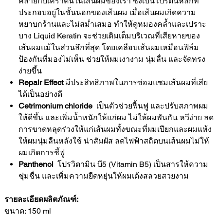
คล้ายกับเคราตินในเส้นผมของเรา ซึ่งเป็นโปรตีนหลักที่
ประกอบอยู่ในชั้นนอกของเส้นผม เมื่อเส้นผมเกิดความ
หยาบกร้านและไม่สม่ำเสมอ ทำให้ดูหมองคล้ำและเปราะ
บาง Liquid Keratin จะช่วยเติมเต็มบริเวณที่เสียหายของ
เส้นผมแม้ในส่วนลึกที่สุด โดยเคลือบเส้นผมเหมือนฟิล์ม
ป้องกันที่มองไม่เห็น ช่วยให้ผมเงางาม นุ่มลื่น และจัดทรง
ง่ายขึ้น
Repair Effect
มีประสิทธิภาพในการซ่อมแซมเส้นผมที่เสีย
ได้เป็นอย่างดี
Cetrimonium chloride
เป็นตัวช่วยฟื้นฟู และปรับสภาพผม
ให้ดีขึ้น และเพิ่มน้ำหนักให้แก่ผม ไม่ให้ผมพันกัน หวีง่าย ลด
การขาดหลุดร่วงให้แก่เส้นผมทั้งขณะที่ผมเปียกและผมแห้ง
ให้ผมนุ่มลืนหลังใช้ น่าสัมผัส ลดไฟฟ้าสถิตบนเส้นผมไม่ให้
ผมเกิดการชี้ฟู
Panthenol
โปรวิตามิน บี5 (Vitamin B5) เป็นสารให้ความ
ชุ่มชื่น และเพิ่มความยืดหยุ่นให้ผมเด้งสลวยสวยงาม
รายละเอียดผลิตภัณฑ์:
ขนาด: 150 ml