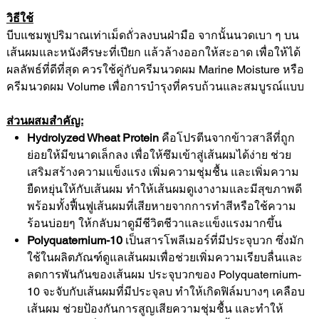
วิธีใช้
บีบแชมพูปริมาณเท่าเม็ดถั่วลงบนฝ่ามือ จากนั้นนวดเบา ๆ บน
เส้นผมและหนังศีรษะที่เปียก แล้วล้างออกให้สะอาด เพื่อให้ได้
ผลลัพธ์ที่ดีที่สุด ควรใช้คู่กับครีมนวดผม Marine Moisture หรือ
ครีมนวดผม Volume เพื่อการบำรุงที่ครบถ้วนและสมบูรณ์แบบ
ส่วนผสมสำคัญ:
Hydrolyzed Wheat Protein
คือโปรตีนจากข้าวสาลีที่ถูก
ย่อยให้มีขนาดเล็กลง เพื่อให้ซึมเข้าสู่เส้นผมได้ง่าย ช่วย
เสริมสร้างความแข็งแรง เพิ่มความชุ่มชื้น และเพิ่มความ
ยืดหยุ่นให้กับเส้นผม ทำให้เส้นผมดูเงางามและมีสุขภาพดี
พร้อมทั้งฟื้นฟูเส้นผมที่เสียหายจากการทำสีหรือใช้ความ
ร้อนบ่อยๆ ให้กลับมาดูมีชีวิตชีวาและแข็งแรงมากขึ้น
Polyquaternium-10
เป็นสารโพลีเมอร์ที่มีประจุบวก ซึ่งมัก
ใช้ในผลิตภัณฑ์ดูแลเส้นผมเพื่อช่วยเพิ่มความเรียบลื่นและ
ลดการพันกันของเส้นผม ประจุบวกของ Polyquaternium-
10 จะจับกับเส้นผมที่มีประจุลบ ทำให้เกิดฟิล์มบางๆ เคลือบ
เส้นผม ช่วยป้องกันการสูญเสียความชุ่มชื้น และทำให้