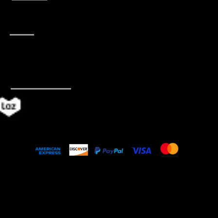
083-443-1177, 02-095-2777
อีเมล์
Jennifer@Mabangkru.com
(Owner)
Admin@Mabangkru.com
(Operation)
ค้าออนไลน์
© 2018 by Mabangkru Company Limited, a
company of TAI GUO PIN Group